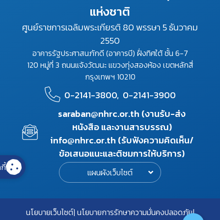
แห่งชาติ
ศูนย์ราชการเฉลิมพระเกียรติ 80 พรรษา 5 ธันวาคม
2550
อาคารรัฐประศาสนภักดี (อาคารบี) ฝั่งทิศใต้ ชั้น 6-7
120 หมู่ที่ 3 ถนนแจ้งวัฒนะ แขวงทุ่งสองห้อง เขตหลักสี่
กรุงเทพฯ 10210
0-2141-3800,
0-2141-3900
saraban@nhrc.or.th (งานรับ-ส่ง
หนังสือ และงานสารบรรณ)
info@nhrc.or.th (รับฟังความคิดเห็น/
ข้อเสนอแนะและติชมการให้บริการ)
กี้
แผนผังเว็บไซต์
นโยบายเว็บไซต์
นโยบายการรักษาความมั่นคงปลอดภัย