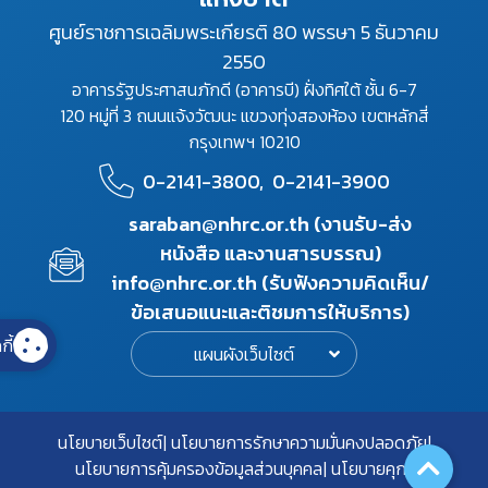
ศูนย์ราชการเฉลิมพระเกียรติ 80 พรรษา 5 ธันวาคม
2550
อาคารรัฐประศาสนภักดี (อาคารบี) ฝั่งทิศใต้ ชั้น 6-7
120 หมู่ที่ 3 ถนนแจ้งวัฒนะ แขวงทุ่งสองห้อง เขตหลักสี่
กรุงเทพฯ 10210
0-2141-3800,
0-2141-3900
saraban@nhrc.or.th (งานรับ-ส่ง
หนังสือ และงานสารบรรณ)
info@nhrc.or.th (รับฟังความคิดเห็น/
ข้อเสนอแนะและติชมการให้บริการ)
กี้
แผนผังเว็บไซต์
นโยบายเว็บไซต์
นโยบายการรักษาความมั่นคงปลอดภัย
นโยบายการคุ้มครองข้อมูลส่วนบุคคล
นโยบายคุกกี้