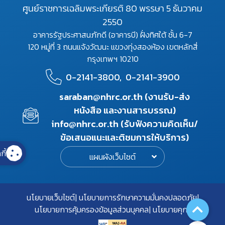
ศูนย์ราชการเฉลิมพระเกียรติ 80 พรรษา 5 ธันวาคม
2550
อาคารรัฐประศาสนภักดี (อาคารบี) ฝั่งทิศใต้ ชั้น 6-7
120 หมู่ที่ 3 ถนนแจ้งวัฒนะ แขวงทุ่งสองห้อง เขตหลักสี่
กรุงเทพฯ 10210
0-2141-3800,
0-2141-3900
saraban@nhrc.or.th (งานรับ-ส่ง
หนังสือ และงานสารบรรณ)
info@nhrc.or.th (รับฟังความคิดเห็น/
ข้อเสนอแนะและติชมการให้บริการ)
กี้
แผนผังเว็บไซต์
นโยบายเว็บไซต์
นโยบายการรักษาความมั่นคงปลอดภัย
นโยบายการคุ้มครองข้อมูลส่วนบุคคล
นโยบายคุกกี้