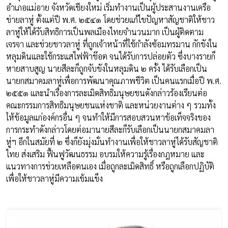
อำเภอแม่อาย จังหวัดเชียงใหม่ เริ่มทำงานเป็นผู้ประสานงานเครือ
ข่ายลาหู่ ตั้งแต่ปี พ.ศ. ๒๕๔๑ โดยช่วยแก้ไขปัญหาสัญชาติให้ชาว
ลาหู่ให้ได้รับสิทธิการเป็นพลเมืองไทยจำนวนมาก เป็นผู้ติดตาม
เจรจา และช่วยชาวลาหู่ ที่ถูกเจ้าหน้าที่ใช้กำลังซ้อมทรมาน กักขังใน
หลุมดินและใช้กระแสไฟฟ้าช๊อต จนได้รับการปล่อยตัว ซึ่งบางรายก็
หายสาบสูญ นายสีละก็ถูกจับขังในหลุมดิน ๒ ครั้ง ได้รับเลือกเป็น
นายกสมาคมลาหู่เพื่อการพัฒนาคุณภาพชีวิต เป็นคนแรกเมื่อปี พ.ศ.
๒๕๕๑ และนำเรื่องการละเมิดสิทธิมนุษยชนดังกล่าวร้องเรียนต่อ
คณะกรรมการสิทธิมนุษยชนแห่งชาติ และหน่วยงานต่าง ๆ รวมทั้ง
ให้ข้อมูลแก่องค์กรอื่น ๆ จนทำให้มีการสอบสวนหาข้อเท็จจริงของ
การกระทำดังกล่าวโดยต่อมานายสีละก็รับเลือกเป็นนายกสมาคมลา
หู่ฯ อีกในสมัยที่ ๒ ซึ่งก็ยังมุ่งมั่นทำงานเพื่อให้ชาวลาหู่ได้รับสัญชาติ
ไทย ส่งเสริม ฟื้นฟูวัฒนธรรม อบรมให้ความรู้เรื่องกฎหมาย และ
แนวทางการช่วยเหลือตนเอง เมื่อถูกละเมิดสิทธิ์ หรือถูกเลือกปฏิบัติ
เพื่อให้ชาวลาหู่มีความเข้มแข็ง