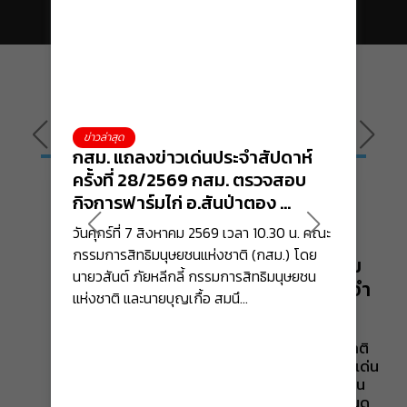
ข่าวสำนักงาน กสม.
ข่าวล่าสุด
ข่าวล่าสุด
กสม. แถลงข่าวเด่นประจำสัปดาห์ 
ขอเชิญรับ
ครั้งที่ 28/2569 กสม. ตรวจสอบ
สถานการณ
กิจการฟาร์มไก่ อ.สันป่าตอง 
2568 : ภ
15 ก.ค. 2569
จ.เชียงใหม่ ส่งกลิ่นเหม็นรบกวน
ข่าวล่าสุด
วันศุกร์ที่ 7 สิงหาคม 2569 เวลา 10.30 น. คณะ
ขอเชิญรับชม
ขยายระยะเวลาการรับสมัครบุคคลและ
ประชาชนกว่า 10 ปี แนะหน่วยงาน
กรรมการสิทธิมนุษยชนแห่งชาติ (กสม.) โดย
มนุษยชนไทย 
องค์กรที่มีผลงานดีเด่น ด้านการส่งเสริม
พิจารณาไม่ต่อใบอนุญาตหากไม่
นายวสันต์ ภัยหลีกลี้ กรรมการสิทธิมนุษยชน
ทิศทาง”ซึ่ง
ปกป้อง และคุ้มครองสิทธิมนุษยชน ประจำ
สามารถแก้ไขปัญหาได้ - ชี้กรณี
แห่งชาติ และนายบุญเกื้อ สมนึ...
ผลการประเมิ
ปี 2569
พนักงานสอบสวนตำรวจภูธรยะลา
ตรวจเก็บดีเอ็นเอเด็กจากเหตุระเบิด
ตามที่สำนักงานคณะกรรมการสิทธิมนุษยชนแห่งชาติ
เป็นการละเมิดสิทธิเด็ก แนะ ตร. ลบ
ได้มีประกาศรับสมัครบุคคลและองค์กรที่มีผลงานดีเด่น
ข้อมูลและวางแนวปฏิบัติคุ้มครอง
ด้านการส่งเสริม ปกป้อง และคุ้มครองสิทธิมนุษยชน
ประจำปี 2569 เมื่อวันที่ 16 เมษายน 2569 โดยกำหนด