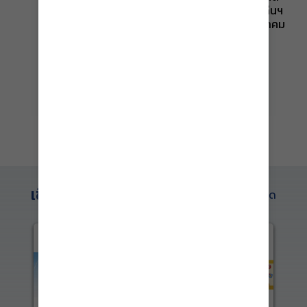
สิทธิเด็ก - มีหนังสือด่วนที่สุดถึงนา
ระยะเวลาการสมัครบุคคลและองค์กรที่มีผลงานดีเด่นฯ
ยกฯ ขอให้ทบทวนการยุบเลิก
ระหว่างวันที่ 16 เมษายน 2569 จนถึงวันที่ 15 กรกฎาคม
ธนาคารที่ดิน และปรับปรุงกลไกการ
2569 นั้น ...
แก้ไขปัญหาความเหลื่อมล้ำด้านที่ดิน
อ่านเพิ่มเติม
ของประเทศ
ดูทั้งหมด
เชื่อมโยงภายนอก
ดูทั้งหมด